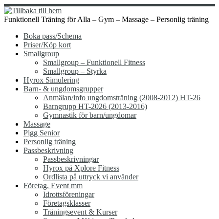
Hoppa
till
Funktionell Träning för Alla – Gym – Massage – Personlig träning
innehåll
Boka pass/Schema
Priser/Köp kort
Smallgroup
Smallgroup – Funktionell Fitness
Smallgroup – Styrka
Hyrox Simulering
Barn- & ungdomsgrupper
Anmälan/info ungdomsträning (2008-2012) HT-26
Barngrupp HT-2026 (2013-2016)
Gymnastik för barn/ungdomar
Massage
Pigg Senior
Personlig träning
Passbeskrivning
Passbeskrivningar
Hyrox på Xplore Fitness
Ordlista på uttryck vi använder
Företag, Event mm
Idrottsföreningar
Företagsklasser
Träningsevent & Kurser