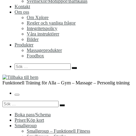
Svensexor/Möhippor/Barnkalas
Kontakt
Om oss
Om Xplore
Regler och vanliga frågor
Integritetspolicy
Våra instruktörer
Bilder
Produkter
Massageprodukter
Foodbox
Search
Sök
Sök
…
Funktionell Träning för Alla – Gym – Massage – Personlig träning
Meny
Sök
Sök
…
Boka pass/Schema
Priser/Köp kort
Smallgroup
Smallgroup – Funktionell Fitness