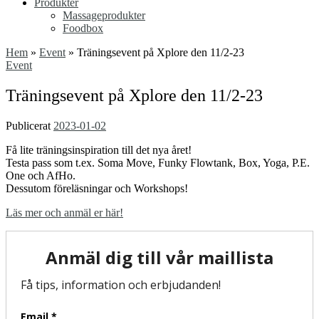
Produkter
Massageprodukter
Foodbox
Hem
»
Event
»
Träningsevent på Xplore den 11/2-23
Event
Träningsevent på Xplore den 11/2-23
Publicerat
2023-01-02
Få lite träningsinspiration till det nya året!
Testa pass som t.ex. Soma Move, Funky Flowtank, Box, Yoga, P.E.
One och AfHo.
Dessutom föreläsningar och Workshops!
Läs mer och anmäl er här!