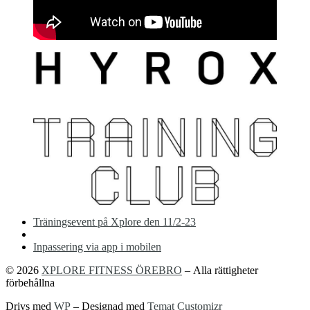
Inläggsnavigering
Föregående
Träningsevent på Xplore den 11/2-23
inlägg
Tillbaka
till
Nästa
Inpassering via app i mobilen
inläggslista
Inlägg
© 2026
XPLORE FITNESS ÖREBRO
– Alla rättigheter
förbehållna
Drivs med
WP
– Designad med
Temat Customizr