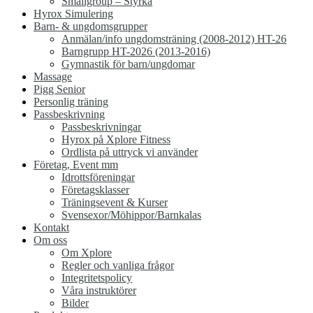
Smallgroup – Styrka
Hyrox Simulering
Barn- & ungdomsgrupper
Anmälan/info ungdomsträning (2008-2012) HT-26
Barngrupp HT-2026 (2013-2016)
Gymnastik för barn/ungdomar
Massage
Pigg Senior
Personlig träning
Passbeskrivning
Passbeskrivningar
Hyrox på Xplore Fitness
Ordlista på uttryck vi använder
Företag, Event mm
Idrottsföreningar
Företagsklasser
Träningsevent & Kurser
Svensexor/Möhippor/Barnkalas
Kontakt
Om oss
Om Xplore
Regler och vanliga frågor
Integritetspolicy
Våra instruktörer
Bilder