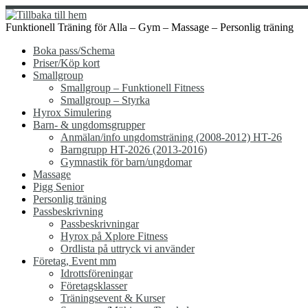
Hoppa
till
Funktionell Träning för Alla – Gym – Massage – Personlig träning
innehåll
Boka pass/Schema
Priser/Köp kort
Smallgroup
Smallgroup – Funktionell Fitness
Smallgroup – Styrka
Hyrox Simulering
Barn- & ungdomsgrupper
Anmälan/info ungdomsträning (2008-2012) HT-26
Barngrupp HT-2026 (2013-2016)
Gymnastik för barn/ungdomar
Massage
Pigg Senior
Personlig träning
Passbeskrivning
Passbeskrivningar
Hyrox på Xplore Fitness
Ordlista på uttryck vi använder
Företag, Event mm
Idrottsföreningar
Företagsklasser
Träningsevent & Kurser