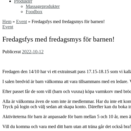
Produkter
Massageprodukter
Foodbox
Hem
»
Event
»
Fredagsfys med fredagsmys för barnen!
Event
Fredagsfys med fredagsmys för barnen!
Publicerat
2022-10-12
Fredagen den 14/10 har vi ett extrainsatt pass 17.15-18.15 som vi kall
I salen bredvid är barn välkomna att vara tillsammans med en ledare. 
Efter passet får de som vill (barn och vuxna) köpa varmkorv med bröd 
Alla är välkomna även de som inte är medlemmar. Har du inte ett konto
Tryck på login och välj sedan att skapa konto. Därefter kan du boka in
Aktiviteterna för barn är anpassade för barn mellan 5 och 10 år, men ä
Vill du komma och vara med ditt barn utan att träna går det också bra!