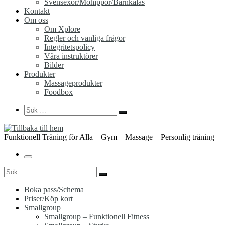
Svensexor/Möhippor/Barnkalas
Kontakt
Om oss
Om Xplore
Regler och vanliga frågor
Integritetspolicy
Våra instruktörer
Bilder
Produkter
Massageprodukter
Foodbox
Search
Sök
Sök
…
Funktionell Träning för Alla – Gym – Massage – Personlig träning
Meny
Sök
Sök
…
Boka pass/Schema
Priser/Köp kort
Smallgroup
Smallgroup – Funktionell Fitness