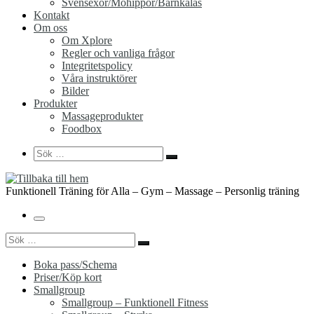
Svensexor/Möhippor/Barnkalas
Kontakt
Om oss
Om Xplore
Regler och vanliga frågor
Integritetspolicy
Våra instruktörer
Bilder
Produkter
Massageprodukter
Foodbox
Search
Sök
Sök
…
Funktionell Träning för Alla – Gym – Massage – Personlig träning
Meny
Sök
Sök
…
Boka pass/Schema
Priser/Köp kort
Smallgroup
Smallgroup – Funktionell Fitness