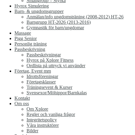
Smallgroup – Styrka
Hyrox Simulering
Barn- & ungdomsgrupper
Anmälan/info ungdomsträning (2008-2012) HT-26
Barngrupp HT-2026 (2013-2016)
Gymnastik för barn/ungdomar
Massage
Pigg Senior
Personlig träning
Passbeskrivning
Passbeskrivningar
Hyrox på Xplore Fitness
Ordlista på uttryck vi använder
Företag, Event mm
Idrottsföreningar
Företagsklasser
Träningsevent & Kurser
Svensexor/Möhippor/Barnkalas
Kontakt
Om oss
Om Xplore
Regler och vanliga frågor
Integritetspolicy
Våra instruktörer
Bilder