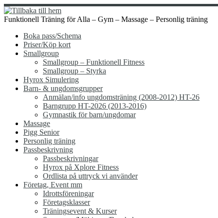
Hoppa
till
Funktionell Träning för Alla – Gym – Massage – Personlig träning
innehåll
Boka pass/Schema
Priser/Köp kort
Smallgroup
Smallgroup – Funktionell Fitness
Smallgroup – Styrka
Hyrox Simulering
Barn- & ungdomsgrupper
Anmälan/info ungdomsträning (2008-2012) HT-26
Barngrupp HT-2026 (2013-2016)
Gymnastik för barn/ungdomar
Massage
Pigg Senior
Personlig träning
Passbeskrivning
Passbeskrivningar
Hyrox på Xplore Fitness
Ordlista på uttryck vi använder
Företag, Event mm
Idrottsföreningar
Företagsklasser
Träningsevent & Kurser