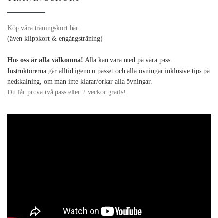
Köp våra träningskort här
(även klippkort & engångsträning)
Hos oss är alla välkomna!
Alla kan vara med på våra pass.
Instruktörerna går alltid igenom passet och alla övningar inklusive tips på
nedskalning, om man inte klarar/orkar alla övningar.
Du får prova två pass eller 2 veckor gratis!