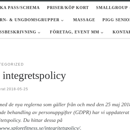
KA PASS/SCHEMA
PRISER/KÖP KORT
SMALLGROUP
RN- & UNGDOMSGRUPPER
MASSAGE
PIGG SENIO
SSBESKRIVNING
FÖRETAG, EVENT MM
KONTA
TEGORIZED
integretspolicy
erat
2018-05-25
 med de nya reglerna som gäller från och med den 25 maj 201
nde behandling av personuppgifter (GDPR) har vi uppdaterat
itetspolicy. Du hittar dessa på
/www.xplorefitness.se/integritetspolicy/.