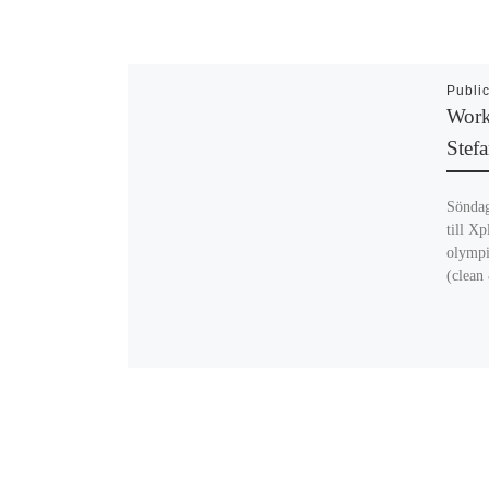
Publi
Work
Stef
Söndag
till Xp
olympis
(clean