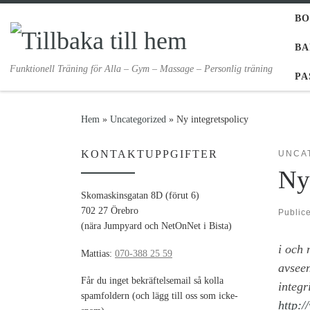
BO
Hoppa till innehåll
BA
Funktionell Träning för Alla – Gym – Massage – Personlig träning
PA
Hem
»
Uncategorized
»
Ny integretspolicy
KONTAKTUPPGIFTER
UNCA
Ny 
Skomaskinsgatan 8D (förut 6)
702 27 Örebro
Public
(nära Jumpyard och NetOnNet i Bista)
i och
Mattias:
070-388 25 59
avsee
Får du inget bekräftelsemail så kolla
integr
spamfoldern (och lägg till oss som icke-
http:/