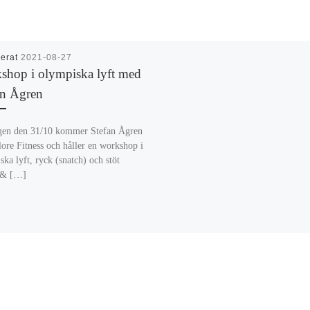
cerat
2021-08-27
shop i olympiska lyft med
an Ågren
en den 31/10 kommer Stefan Ågren
lore Fitness och håller en workshop i
ka lyft, ryck (snatch) och stöt
 & […]