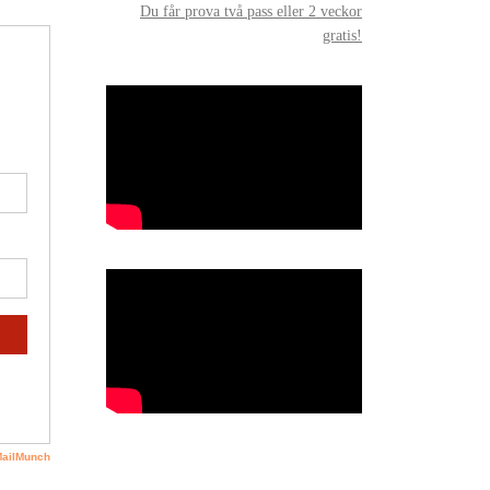
Du får prova två pass eller 2 veckor
gratis!