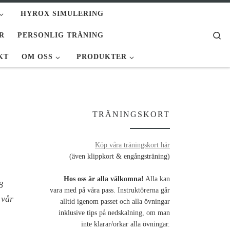
HYROX SIMULERING
Se
R
PERSONLIG TRÄNING
KT
OM OSS
PRODUKTER
TRÄNINGSKORT
Köp våra träningskort här
(även klippkort & engångsträning)
Hos oss är alla välkomna!
Alla kan
8
vara med på våra pass. Instruktörerna går
 vår
alltid igenom passet och alla övningar
inklusive tips på nedskalning, om man
inte klarar/orkar alla övningar.