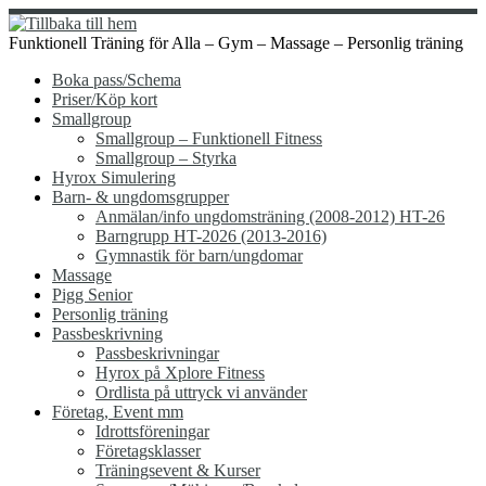
Hoppa
till
Funktionell Träning för Alla – Gym – Massage – Personlig träning
innehåll
Boka pass/Schema
Priser/Köp kort
Smallgroup
Smallgroup – Funktionell Fitness
Smallgroup – Styrka
Hyrox Simulering
Barn- & ungdomsgrupper
Anmälan/info ungdomsträning (2008-2012) HT-26
Barngrupp HT-2026 (2013-2016)
Gymnastik för barn/ungdomar
Massage
Pigg Senior
Personlig träning
Passbeskrivning
Passbeskrivningar
Hyrox på Xplore Fitness
Ordlista på uttryck vi använder
Företag, Event mm
Idrottsföreningar
Företagsklasser
Träningsevent & Kurser