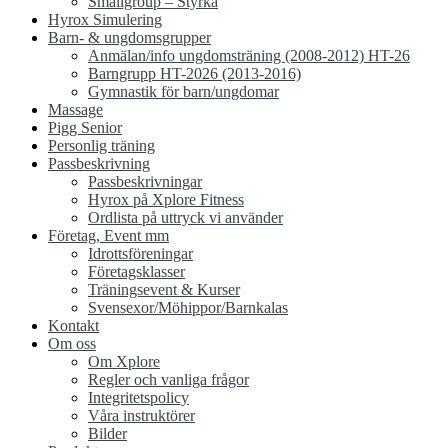
Smallgroup – Styrka
Hyrox Simulering
Barn- & ungdomsgrupper
Anmälan/info ungdomsträning (2008-2012) HT-26
Barngrupp HT-2026 (2013-2016)
Gymnastik för barn/ungdomar
Massage
Pigg Senior
Personlig träning
Passbeskrivning
Passbeskrivningar
Hyrox på Xplore Fitness
Ordlista på uttryck vi använder
Företag, Event mm
Idrottsföreningar
Företagsklasser
Träningsevent & Kurser
Svensexor/Möhippor/Barnkalas
Kontakt
Om oss
Om Xplore
Regler och vanliga frågor
Integritetspolicy
Våra instruktörer
Bilder