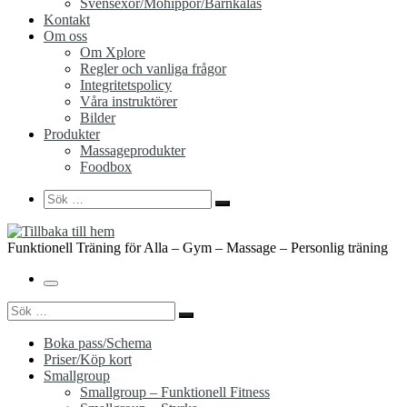
Svensexor/Möhippor/Barnkalas
Kontakt
Om oss
Om Xplore
Regler och vanliga frågor
Integritetspolicy
Våra instruktörer
Bilder
Produkter
Massageprodukter
Foodbox
Search
Sök
Sök
…
Funktionell Träning för Alla – Gym – Massage – Personlig träning
Meny
Sök
Sök
…
Boka pass/Schema
Priser/Köp kort
Smallgroup
Smallgroup – Funktionell Fitness