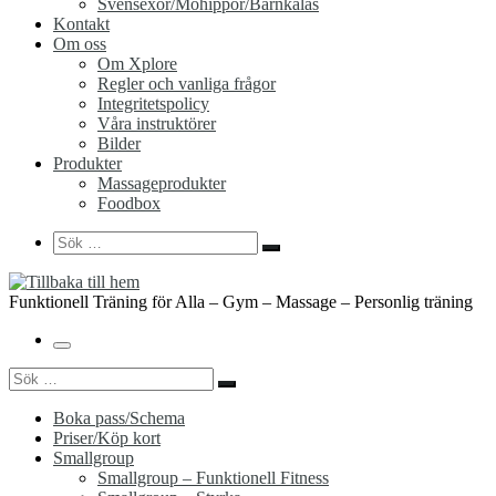
Svensexor/Möhippor/Barnkalas
Kontakt
Om oss
Om Xplore
Regler och vanliga frågor
Integritetspolicy
Våra instruktörer
Bilder
Produkter
Massageprodukter
Foodbox
Search
Sök
Sök
…
Funktionell Träning för Alla – Gym – Massage – Personlig träning
Meny
Sök
Sök
…
Boka pass/Schema
Priser/Köp kort
Smallgroup
Smallgroup – Funktionell Fitness