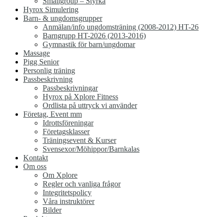
Smallgroup – Styrka
Hyrox Simulering
Barn- & ungdomsgrupper
Anmälan/info ungdomsträning (2008-2012) HT-26
Barngrupp HT-2026 (2013-2016)
Gymnastik för barn/ungdomar
Massage
Pigg Senior
Personlig träning
Passbeskrivning
Passbeskrivningar
Hyrox på Xplore Fitness
Ordlista på uttryck vi använder
Företag, Event mm
Idrottsföreningar
Företagsklasser
Träningsevent & Kurser
Svensexor/Möhippor/Barnkalas
Kontakt
Om oss
Om Xplore
Regler och vanliga frågor
Integritetspolicy
Våra instruktörer
Bilder