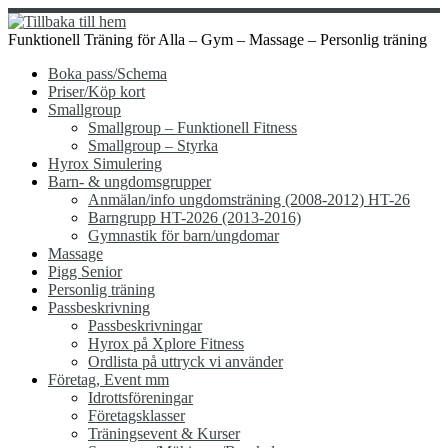
Hoppa
till
Funktionell Träning för Alla – Gym – Massage – Personlig träning
innehåll
Boka pass/Schema
Priser/Köp kort
Smallgroup
Smallgroup – Funktionell Fitness
Smallgroup – Styrka
Hyrox Simulering
Barn- & ungdomsgrupper
Anmälan/info ungdomsträning (2008-2012) HT-26
Barngrupp HT-2026 (2013-2016)
Gymnastik för barn/ungdomar
Massage
Pigg Senior
Personlig träning
Passbeskrivning
Passbeskrivningar
Hyrox på Xplore Fitness
Ordlista på uttryck vi använder
Företag, Event mm
Idrottsföreningar
Företagsklasser
Träningsevent & Kurser